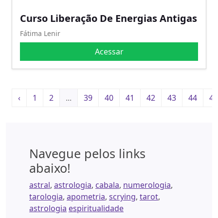
Curso Liberação De Energias Antigas
Fátima Lenir
Acessar
‹
1
2
...
39
40
41
42
43
44
45
Navegue pelos links
abaixo!
astral
,
astrologia
,
cabala
,
numerologia
,
tarologia
,
apometria
,
scrying
,
tarot
,
astrologia
espiritualidade