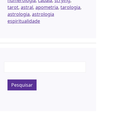
numerologia
,
cabala
,
scrying
,
tarot
,
astral
,
apometria
,
tarologia
,
astrologia
,
astrologia
espiritualidade
Pesquisar