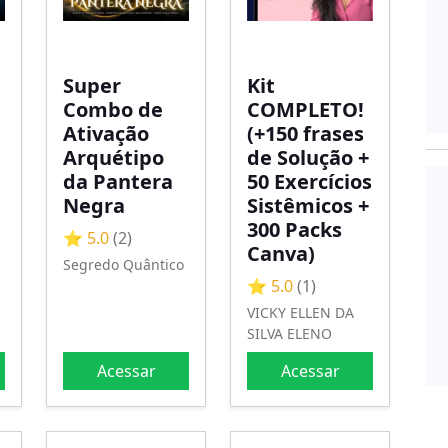
Super
Kit
Combo de
COMPLETO!
Ativação
(+150 frases
Arquétipo
de Solução +
da Pantera
50 Exercícios
Negra
Sistêmicos +
300 Packs
⭐ 5.0
(2)
Canva)
Segredo Quântico
⭐ 5.0
(1)
VICKY ELLEN DA
SILVA ELENO
Acessar
Acessar