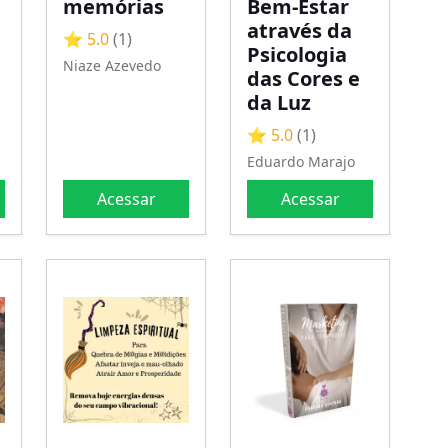
memórias
Bem-Estar
através da
⭐ 5.0
(1)
Psicologia
Niaze Azevedo
das Cores e
da Luz
⭐ 5.0
(1)
Eduardo Marajo
Acessar
Acessar