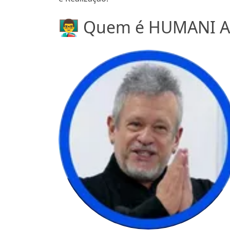
👨‍🏫 Quem é HUMANI A