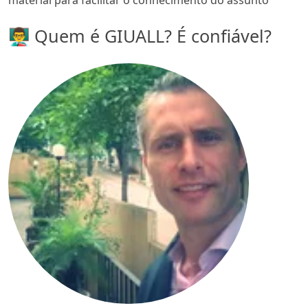
👨‍🏫 Quem é GIUALL? É confiável?