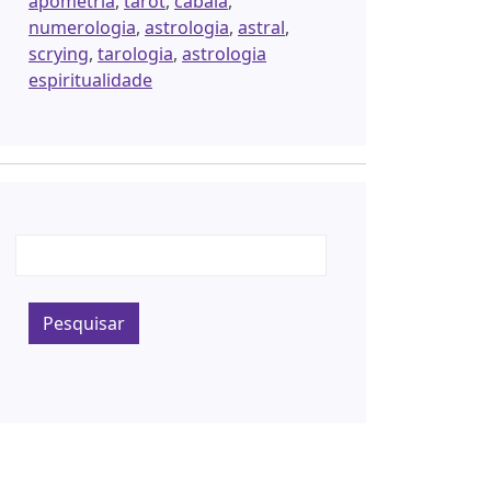
apometria
,
tarot
,
cabala
,
numerologia
,
astrologia
,
astral
,
scrying
,
tarologia
,
astrologia
espiritualidade
Pesquisar