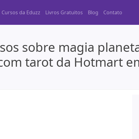
Cursos da Eduzz
Livros Gratuitos
Blog
Contato
sos sobre magia planeta
com tarot da Hotmart em