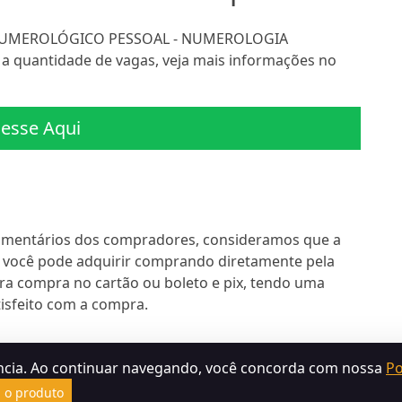
 NUMEROLÓGICO PESSOAL - NUMEROLOGIA
 a quantidade de vagas, veja mais informações no
esse Aqui
omentários dos compradores, consideramos que a
, você pode adquirir comprando diretamente pela
ra compra no cartão ou boleto e pix, tendo uma
tisfeito com a compra.
ncia. Ao continuar navegando, você concorda com nossa
Po
Termos de Uso
Política de Devolução
Política de Privacidad
a o produto