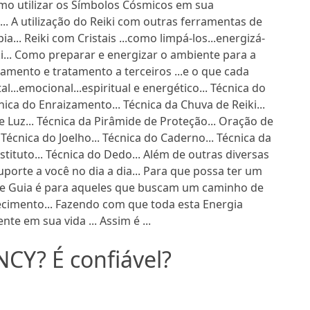
omo utilizar os Símbolos Cósmicos em sua
.. A utilização do Reiki com outras ferramentas de
a... Reiki com Cristais ...como limpá-los...energizá-
i... Como preparar e energizar o ambiente para a
atamento e tratamento a terceiros ...e o que cada
...emocional...espiritual e energético... Técnica do
ica do Enraizamento... Técnica da Chuva de Reiki...
e Luz... Técnica da Pirâmide de Proteção... Oração de
 Técnica do Joelho... Técnica do Caderno... Técnica da
stituto... Técnica do Dedo... Além de outras diversas
porte a você no dia a dia... Para que possa ter um
e Guia é para aqueles que buscam um caminho de
ecimento... Fazendo com que toda esta Energia
te em sua vida ... Assim é ...
NCY? É confiável?