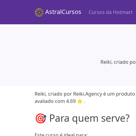
AstralCursos
Cursos da Hotmart
Reiki, criado p
Reiki, criado por Reiki.Agency é um produto
avaliado com 4.69 ⭐ .
🎯 Para quem serve?
Este curso é ideal para: