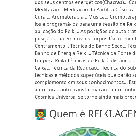
dos seus centros energéticos(Chacras)... C
Meditação... Meditação da Partilha Cósmica .
Cura.... Aromaterapia... Música... Cromoterapi
los e programá-los para uma sessão de Reik
aplicação do Reiki... As posições de auto tr
posição atua em nossos corpos físico...mental
Centramento... Técnica do Banho Seco... Técn
Banho de Energia Reiki... Técnica da Ponte d
Limpeza Reiki Técnicas de Reiki à distância...
Caixa... Técnica da Redução... Técnica do Sub
técnicas e métodos super úteis que darão su
complemento em seus conhecimentos... Est
auto cura...auto transformação...auto conh
Cósmica Universal se torne ainda mais presen
👨‍🏫 Quem é REIKI.AGE