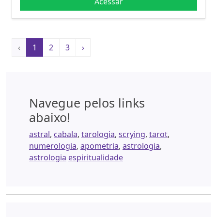
Acessar
‹
1
2
3
›
Navegue pelos links
abaixo!
astral
,
cabala
,
tarologia
,
scrying
,
tarot
,
numerologia
,
apometria
,
astrologia
,
astrologia
espiritualidade