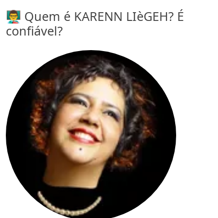
👨‍🏫 Quem é KARENN LIèGEH? É
confiável?